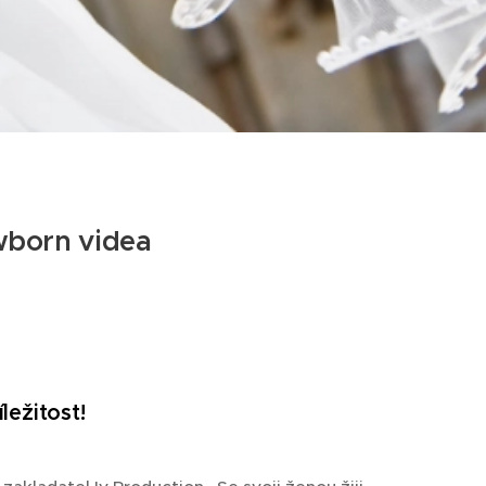
wborn videa
ležitost!