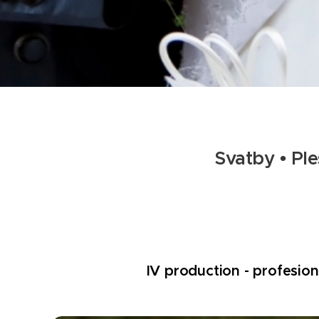
Svat
by
•
Ple
IV production - profesio