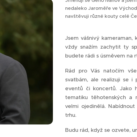
Jmenuji se Geno Ivanov a jsem 
nedaleko Jaroměře ve Východ
navštěvuji různé kouty celé Če
Jsem vášnivý kameraman, kt
vždy snažím zachytit ty 
budete rádi s úsměvem na r
Rád pro Vás natočím vše
svatbám, ale realizuji se i 
eventů či koncertů. Jako h
tematiku těhotenských a n
velmi ojedinělá. Nabídnout 
trhu.
Budu rád, když se ozvete, u