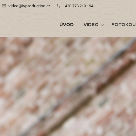
video@ivproduction.cz
+420 773 210 194
ÚVOD
VIDEO
FOTOKOU