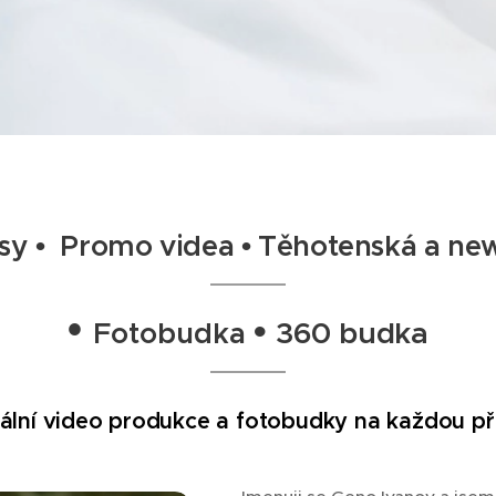
sy
•
Promo videa
•
Těhotenská a ne
•
•
360 budka
Fotobudka
nální video produkce a fotobudky na každou pří