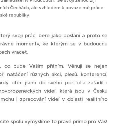
zakladatel Iv Production. Se svoji ženou žiji
ních Čechách, ale vzhledem k povaze mé práce
ské republiky.
erý svoji práci bere jako poslání a proto se
správné momenty, ke kterým se v budoucnu
tech vracet.
, co bude Vašim přáním. Věnuji se nejen
při natáčení různých akcí, plesů. konferencí,
rdý otec jsem do svého portfolia zařadil i
ovorozeneckých videí, která jsou v Česku
mohu i zpracování videí v oblasti realitního
rčitě spolu vymyslíme to pravé přímo pro Vás!