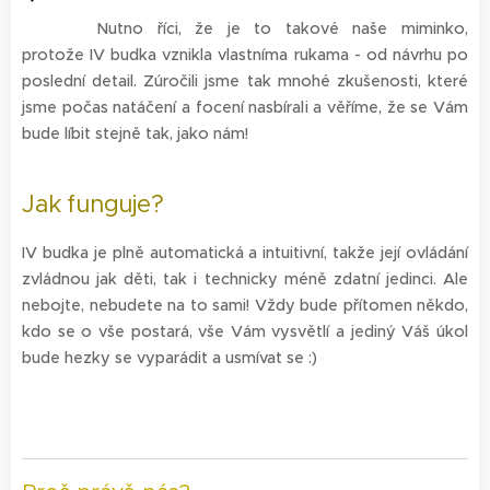
Nutno říci, že je to takové naše miminko,
protože IV budka vznikla vlastníma rukama - od návrhu po
poslední detail. Zúročili jsme tak mnohé zkušenosti, které
jsme počas natáčení a focení nasbírali a věříme, že se Vám
bude líbit stejně tak, jako nám!
Jak funguje?
IV budka je plně automatická a intuitivní, takže její ovládání
zvládnou jak děti, tak i technicky méně zdatní jedinci. Ale
nebojte, nebudete na to sami! Vždy bude přítomen někdo,
kdo se o vše postará, vše Vám vysvětlí a jediný Váš úkol
bude hezky se vyparádit a usmívat se :)