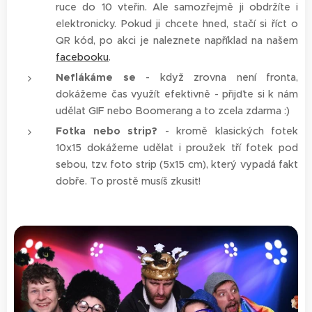
ruce do 10 vteřin. Ale samozřejmě ji obdržíte i
elektronicky. Pokud ji chcete hned, stačí si říct o
QR kód, po akci je naleznete například na našem
facebooku
.
Neflákáme se
- když zrovna není fronta,
dokážeme čas využít efektivně - přijďte si k nám
udělat GIF nebo Boomerang a to zcela zdarma :)
Fotka nebo strip?
- kromě klasických fotek
10x15 dokážeme udělat i proužek tří fotek pod
sebou, tzv. foto strip (5x15 cm), který vypadá fakt
dobře. To prostě musíš zkusit!