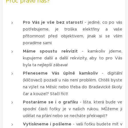
Proč právě nás?
Pro Vás je vše bez starostí
- jediné, co po vás
potřebujeme, je troška elektřiny a vaše
přítomnost před objektivem, jinak si se vším
poradíme sami
Máme spoustu rekvizit
- kamkoliv jdeme,
kupujeme další a další rekvizity, aby to pro Vás
byla ta nejlepší zábava!
Přeneseme Vás úplně kamkoliv
- digitální
(klíčovací) pozadí u nás není problém. Chtěli byste
na výlet na Měsíc nebo třeba do Bradavické školy
čar a kouzel? Stačí říct!
Postaráme se i o grafiku
- lišta, která bude ve
spodní části fotky je v našich rukou. Můžeme ji
udělat na přání nebo se necháte překvapit?
Vytiskneme i pošleme
- vaši fotku budete mít v