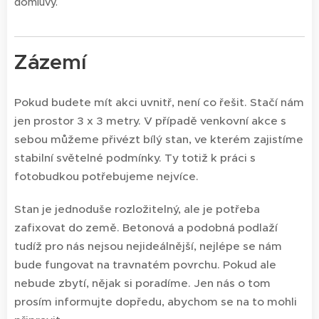
domluvy.
Zázemí
Pokud budete mít akci uvnitř, není co řešit. Stačí nám
jen prostor 3 x 3 metry. ¨V případě venkovní akce s
sebou můžeme přivézt bílý stan, ve kterém zajistíme
stabilní světelné podmínky. Ty totiž k práci s
fotobudkou potřebujeme nejvíce.
Stan je jednoduše rozložitelný, ale je potřeba
zafixovat do země. Betonová a podobná podlaží
tudíž pro nás nejsou nejideálnější, nejlépe se nám
bude fungovat na travnatém povrchu. Pokud ale
nebude zbytí, nějak si poradíme. Jen nás o tom
prosím informujte dopředu, abychom se na to mohli