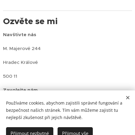
Ozvěte se mi
Navštivte nás
M. Majerové 244
Hradec Králové
500 11
Zavolejte nám
+420 773 210 194
Používáme cookies, abychom zajistili správné fungování a
bezpečnost našich stránek. Tím vám můžeme zajistit tu
E-mail
nejlepší zkušenost při jejich návštěvě.
video@ivproduction.cz
Přijmout nezbytné
Přijmout vše