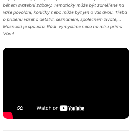
během svatební zábavy. Tematicky může být zaměřené na
vaše povolání, koníčky nebo může být jen o vás dvou. Třeba
o příběhu vašeho dětství, seznámení, společném životě,...
Možností je spousta. Rádi vymyslíme něco na míru přímo
Vám!