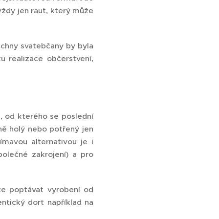
vždy jen raut, který může
šechny svatebčany by byla
u realizace občerstvení,
, od kterého se poslední
lně holý nebo potřený jen
mavou alternativou je i
olečné zakrojení) a pro
te poptávat vyrobení od
ntický dort například na