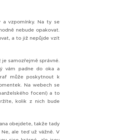
ky a vzpomínky. Na ty se
ozhodně nebude opakovat.
at, a to již nepůjde vzít
ž je samozřejmě správné.
terý vám padne do oka a
graf může poskytnout k
 momentek. Na webech se
manželského focení) a to
ržíte, kolik z nich bude
ana obejdete, takže tady
 Ne, ale teď už vážně. V
sou sice krásné, ale jsou