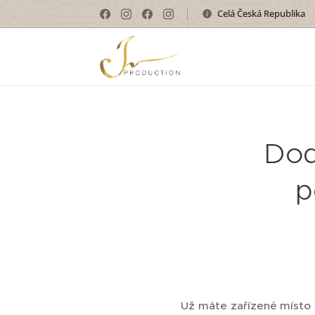
Celá Česká Republika
Dod
p
Už máte zařízené místo n