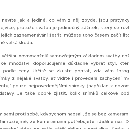
 nevíte jak a jediné, co vám z něj zbyde, jsou prstýn
jvíce, protože svatba je jedinečný zážitek, který se r
ejich zaznamenávání šetřit, můžete toho časem začít litov
ně velká škoda.
ro většinu novomanželů samozřejmým základem svatby, co
elké množství, doporučujeme důkladně vybrat styl, k
 podle ceny. Určitě se zkuste poptat, zda vám foto
nímky z nějaké svatby, ať vidíte i provedení zachycení
ntují pouze nejpovedenějšími snímky (například z novo
stavy. Je také dobré zjistit, kolik snímků celkově obd
m sami proti sobě, kdybychom napsali, že se bez kameram
Samozřejmě, že kameramana potřebujete, ideálně nás :D
vatební videa do stále větší obliby a není divu. Fotky j