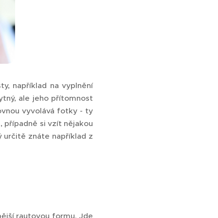
y, například na vyplnění
tný, ale jeho přítomnost
ovnou vyvolává fotky - ty
případně si vzít nějakou
ý určitě znáte například z
bější rautovou formu. Jde