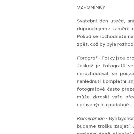
VZPOMÍNKY
Svatební den uteče, ani
doporučujeme zaměřit ne
Pokud se rozhodnete na j
zpět, což by byla rozhod
Fotograf
- Fotky jsou p
Jelikož je fotografů v
nerozhodovat se pouze
nahlédnutí kompletní s
fotografové často preze
může zkreslit vaše před
upravených a podobně.
Kameraman
- Byli bycho
budeme trošku zaujatí. 
poslední době přichází s