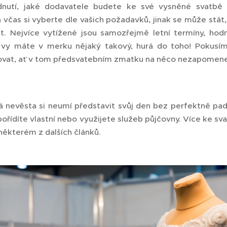
nutí, jaké dodavatele budete ke své vysněné svatbě 
včas si vyberte dle vašich požadavků, jinak se může stát
. Nejvíce vytížené jsou samozřejmě letní termíny, hodn
 vy máte v merku nějaký takový, hurá do toho! Pokusím
vat, ať v tom předsvatebním zmatku na něco nezapomen
á nevěsta si neumí představit svůj den bez perfektně pad
 pořídíte vlastní nebo využijete služeb půjčovny. Více ke s
některém z dalších článků.