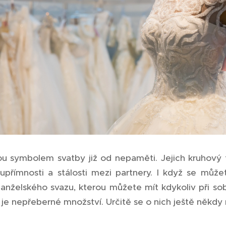
ou symbolem svatby již od nepaměti. Jejich kruhový 
přímnosti a stálosti mezi partnery. I když se můžet
nželského svazu, kterou můžete mít kdykoliv při sob
h je nepřeberné množství. Určitě se o nich ještě někdy