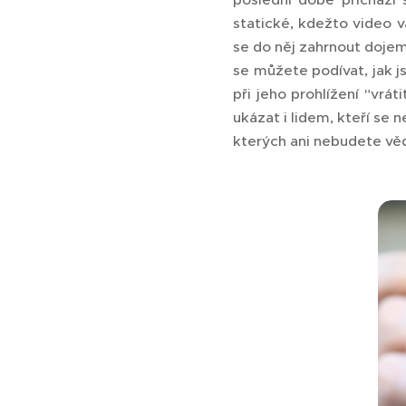
statické, kdežto video 
se do něj zahrnout dojemn
se můžete podívat, jak j
při jeho prohlížení "vrá
ukázat i lidem, kteří se n
kterých ani nebudete věd