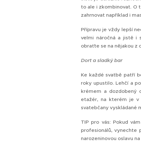
to ale i zkombinovat. O 
zahrnovat například i mas
Přípravu je vždy lepší n
velmi náročná a jistě i
obraťte se na nějakou z 
Dort a sladký bar
Ke každé svatbě patří b
roky upustilo. Lehčí a p
krémem a dozdobený ovo
etažér, na kterém je v
svatebčany vyskládané m
TIP pro vás: Pokud vám
profesionálů, vynechte 
narozeninovou oslavu na 