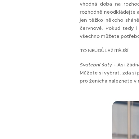
vhodná doba na rozhod
rozhodně neodkládejte a 
jen těžko někoho shánět
červnové. Pokud tedy i
všechno můžete potřebo
TO NEJDŮLEŽITĚJŠÍ
Svatební šaty
- Asi žádn
Můžete si vybrat, zda si
pro ženicha naleznete v 