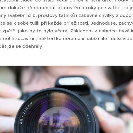
vám dokáže připomenout atmosféru i roky po svatbě, to je
ý svatební slib, proslovy tatínků i zábavné chvilky z odpol
ste se k sobě tulili při každé příležitosti. Jednoduše, zac
tit zpět", jako by to bylo včera. Základem v nabídce bývá 
emohli zúčastnit, někteří kameramani nabízí ale i delší vide
ět, že se odehrály.