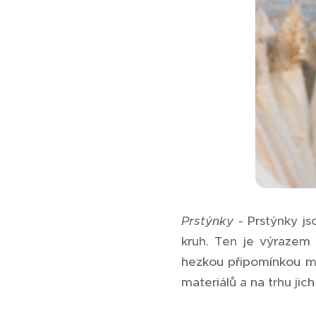
Prstýnky
- Prstýnky js
kruh. Ten je výrazem u
hezkou připomínkou ma
materiálů a na trhu jic