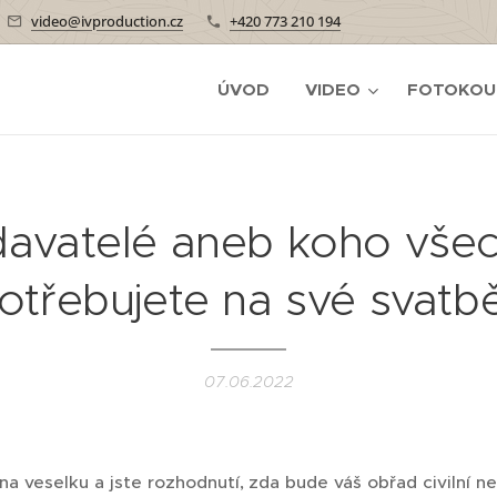
video@ivproduction.cz
+420 773 210 194
ÚVOD
VIDEO
FOTOKOU
avatelé aneb koho vše
otřebujete na své svatb
07.06.2022
a veselku a jste rozhodnutí, zda bude váš obřad civilní ne