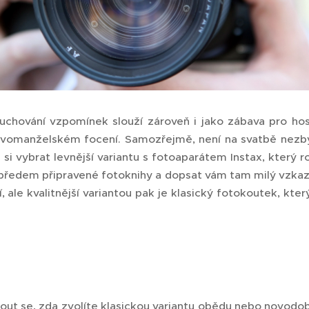
uchování vzpomínek slouží zároveň i jako zábava pro host
vomanželském focení. Samozřejmě, není na svatbě nezby
 si vybrat levnější variantu s fotoaparátem Instax, který r
předem připravené fotoknihy a dopsat vám tam milý vzkaz, 
 ale kvalitnější variantou pak je klasický fotokoutek, kter
nout se, zda zvolíte klasickou variantu obědu nebo novodo