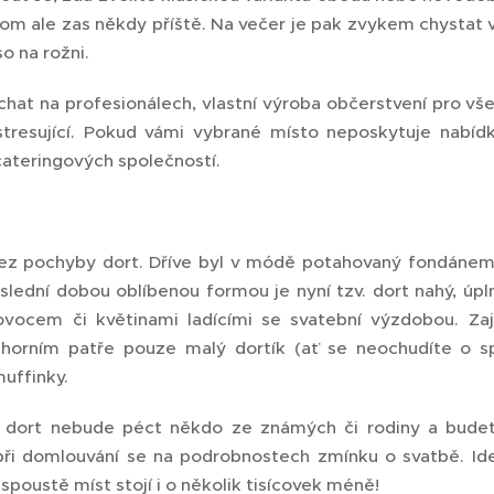
tom ale zas někdy příště. Na večer je pak zvykem chystat 
o na rožni.
echat na profesionálech, vlastní výroba občerstvení pro v
 stresující. Pokud vámi vybrané místo neposkytuje nabídk
cateringových společností.
ez pochyby dort. Dříve byl v módě potahovaný fondánem
oslední dobou oblíbenou formou je nyní tzv. dort nahý, úp
cem či květinami ladícími se svatební výzdobou. Zají
 horním patře pouze malý dortík (ať se neochudíte o sp
uffinky.
 dort nebude péct někdo ze známých či rodiny a bude
při domlouvání se na podrobnostech zmínku o svatbě. Ide
spoustě míst stojí i o několik tisícovek méně! 😊