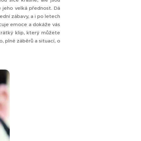
 jeho velká přednost. Dá
ední zábavy, a i po letech
hycuje emoce a dokáže vás
krátký klip, který můžete
o, plné záběrů a situací, o